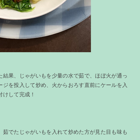
た結果、じゃがいもを少量の水で茹で、ほぼ火が通っ
ージを投入して炒め、火からおろす直前にケールを入
付けして完成！
。
、茹でたじゃがいもを入れて炒めた方が見た目も味も