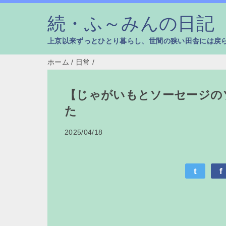
続・ふ～みんの日記
上京以来ずっとひとり暮らし、世間の狭い田舎には戻
ホーム
/
日常
/
【じゃがいもとソーセージの
た
2025/04/18
t
f