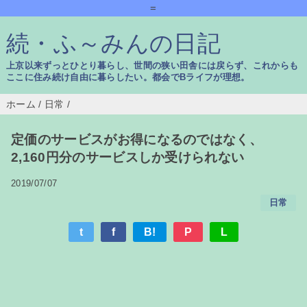
=
続・ふ～みんの日記
上京以来ずっとひとり暮らし、世間の狭い田舎には戻らず、これからも
ここに住み続け自由に暮らしたい。都会でBライフが理想。
ホーム
/
日常
/
定価のサービスがお得になるのではなく、
2,160円分のサービスしか受けられない
2019/07/07
日常
t
f
B!
P
L