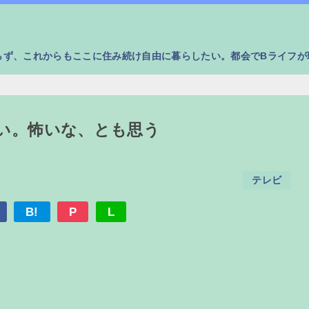
らず、これからもここに住み続け自由に暮らしたい。都会でBライフが
い。怖いな、とも思う
テレビ
B!
P
L