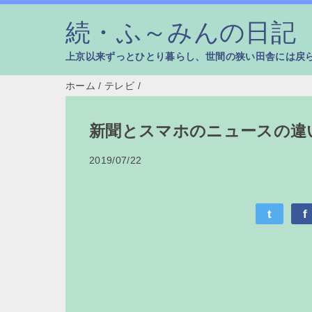
続・ふ～みんの日記
上京以来ずっとひとり暮らし、世間の狭い田舎には戻
ホーム
/
テレビ
/
新聞とスマホのニュースの違
2019/07/22
t
f