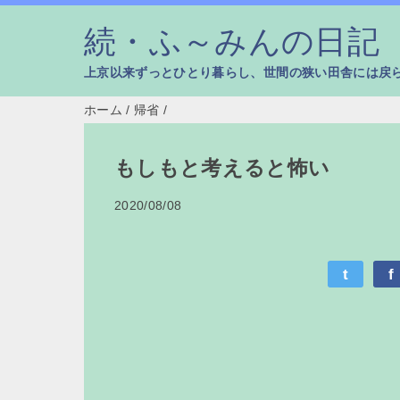
続・ふ～みんの日記
上京以来ずっとひとり暮らし、世間の狭い田舎には戻
ホーム
/
帰省
/
もしもと考えると怖い
2020/08/08
t
f