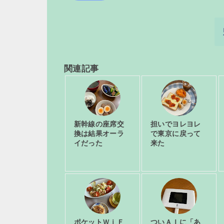
関連記事
新幹線の座席交
担いでヨレヨレ
換は結果オーラ
で東京に戻って
イだった
来た
ポケットＷｉＦ
ついＡＩに「あ