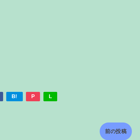
B!
P
L
前の投稿