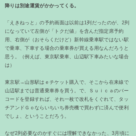
降りは別途運賃がかかってくる。
「えきねっと」の予約画面は以前は1列だったのが、2列
になっていて左側が「トクだ値」を含んだ指定席予約
用、右側が（おそらくだけど）新幹線乗車駅ではない駅
で乗車、下車する場合の乗車券が買える用なんだろうと
思う。（例えば、東京駅乗車、山辺駅下車みたいな場合
は）
東京駅→山形駅はｅチケット購入で、そこから在来線で
山辺駅までは普通乗車券を買う。で、Ｓｕｉｃａのバー
コードを登録すれば、それ一枚で改札をくぐれて、タッ
チアンドＧｏならいちいち券売機で買わずに済んで便利
でしょ、ということだろう。
なぜ2列必要なのかすぐには理解できなかった、3月頃に