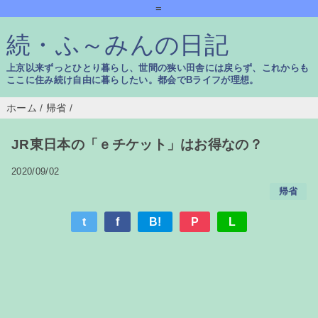
=
続・ふ～みんの日記
上京以来ずっとひとり暮らし、世間の狭い田舎には戻らず、これからも
ここに住み続け自由に暮らしたい。都会でBライフが理想。
ホーム
/
帰省
/
JR東日本の「ｅチケット」はお得なの？
2020/09/02
帰省
t
f
B!
P
L