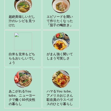
超絶美味しいだし
エピソードを聞い
汁のレシピを見つ
て作りたくなった
けた
「茄子の鴫炊き」
白米も玄米もどち
がまん強く聞いて
らもおいしいでし
しまう可笑しさ
ょう
あこがれるYou
ハマるYou tube、
tube、ニューヨー
アメリカおじさん
クで働く60代女性
駐在員のラスベガ
の暮らし
スのひとり暮らし