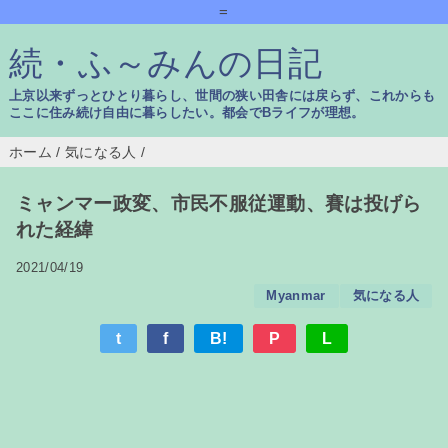
=
続・ふ～みんの日記
上京以来ずっとひとり暮らし、世間の狭い田舎には戻らず、これからも
ここに住み続け自由に暮らしたい。都会でBライフが理想。
ホーム
/
気になる人
/
ミャンマー政変、市民不服従運動、賽は投げら
れた経緯
2021/04/19
Myanmar
気になる人
t
f
B!
P
L