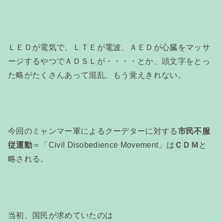
ＬＥＤが電気で、ＬＴＥが電波、ＡＥＤが心臓をマッサ
ージするやつでＡＤＳＬが・・・・とか、頭文字をとっ
た略がたくさんあって混乱、もう覚えきれない。
今回のミャンマー軍によるクーデターに対する
市民不服
従運動
＝「Civil Disobedience Movement」は
ＣＤＭ
と
略される。
当初、国民が求めていたのは