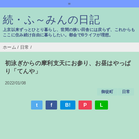
=
続・ふ～みんの日記
上京以来ずっとひとり暮らし、世間の狭い田舎には戻らず、これからも
ここに住み続け自由に暮らしたい。都会でBライフが理想。
ホーム
/
日常
/
初泳ぎからの摩利支天にお参り、お昼はやっぱ
り「てんや」
2022/01/08
御徒町
日常
t
f
B!
P
L