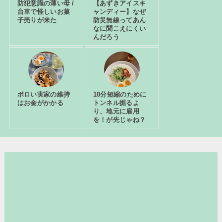
防犯意識の薄い母 /
【あずきアイスキ
台車で怪しいお菓
ャンディー】なぜ
子売りが来た
防災無線ってあん
なに聞こえにくい
んだろう
ボロい実家の維持
10分短縮のために
はお金がかかる
トンネル掘るよ
り、地元に雇用
を！が先じゃね？