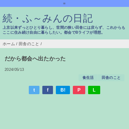
=
続・ふ～みんの日記
上京以来ずっとひとり暮らし、世間の狭い田舎には戻らず、これからも
ここに住み続け自由に暮らしたい。都会でBライフが理想。
ホーム
/
田舎のこと
/
だから都会へ出たかった
2024/05/13
食生活
田舎のこと
t
f
B!
P
L