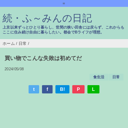
=
続・ふ～みんの日記
上京以来ずっとひとり暮らし、世間の狭い田舎には戻らず、これからも
ここに住み続け自由に暮らしたい。都会でBライフが理想。
ホーム
/
日常
/
買い物でこんな失敗は初めてだ
2024/05/08
食生活
日常
t
f
B!
P
L