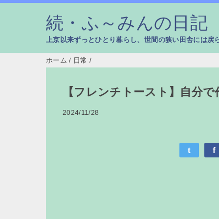
続・ふ～みんの日記
上京以来ずっとひとり暮らし、世間の狭い田舎には戻
ホーム
/
日常
/
【フレンチトースト】自分で
2024/11/28
t
f