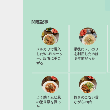
関連記事
メルカリで購入
最後にメルカリ
したWi-Fiルータ
を利用したのは
ー、設置に手こ
３年前だった
ずる
よく効くムヒ風
飽きのこない昔
の塗り薬を買っ
ながらの飴
た