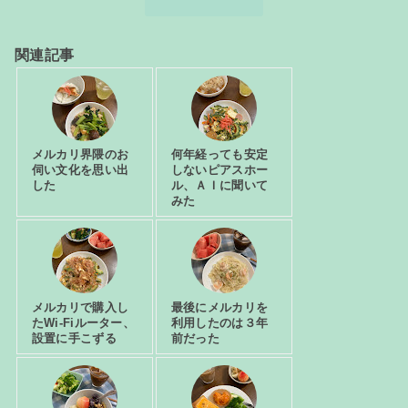
関連記事
メルカリ界隈のお
何年経っても安定
伺い文化を思い出
しないピアスホー
した
ル、ＡＩに聞いて
みた
メルカリで購入し
最後にメルカリを
たWi-Fiルーター、
利用したのは３年
設置に手こずる
前だった