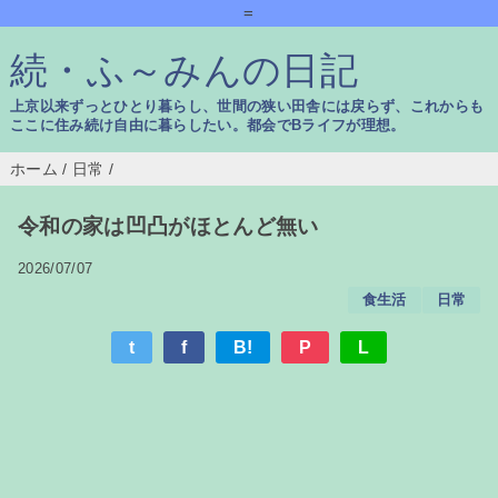
=
続・ふ～みんの日記
上京以来ずっとひとり暮らし、世間の狭い田舎には戻らず、これからも
ここに住み続け自由に暮らしたい。都会でBライフが理想。
ホーム
/
日常
/
令和の家は凹凸がほとんど無い
2026/07/07
食生活
日常
t
f
B!
P
L