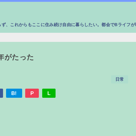
らず、これからもここに住み続け自由に暮らしたい。都会でBライフが
年がたった
日常
B!
P
L