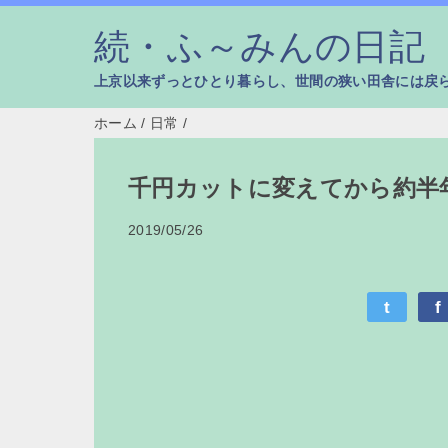
続・ふ～みんの日記
上京以来ずっとひとり暮らし、世間の狭い田舎には戻
ホーム
/
日常
/
千円カットに変えてから約半
2019/05/26
t
f