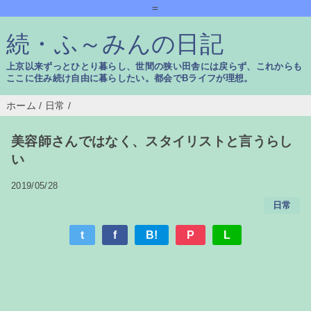
=
続・ふ～みんの日記
上京以来ずっとひとり暮らし、世間の狭い田舎には戻らず、これからも
ここに住み続け自由に暮らしたい。都会でBライフが理想。
ホーム
/
日常
/
美容師さんではなく、スタイリストと言うらし
い
2019/05/28
日常
t
f
B!
P
L