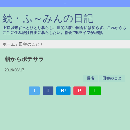
=
続・ふ～みんの日記
上京以来ずっとひとり暮らし、世間の狭い田舎には戻らず、これからも
ここに住み続け自由に暮らしたい。都会でBライフが理想。
ホーム
/
田舎のこと
/
朝からポテサラ
2019/08/17
帰省
田舎のこと
t
f
B!
P
L