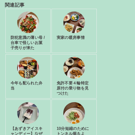
関連記事
防犯意識の薄い母 /
実家の暖房事情
台車で怪しいお菓
子売りが来た
今年も配られた弁
免許不要４輪特定
当
原付の乗り物を見
つけた
【あずきアイスキ
10分短縮のために
ャンディー】なぜ
トンネル掘るよ