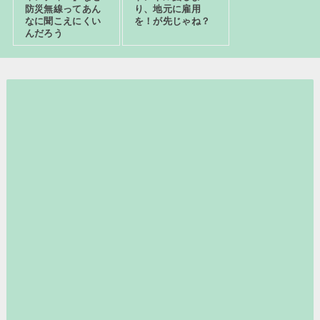
防災無線ってあん
り、地元に雇用
なに聞こえにくい
を！が先じゃね？
んだろう