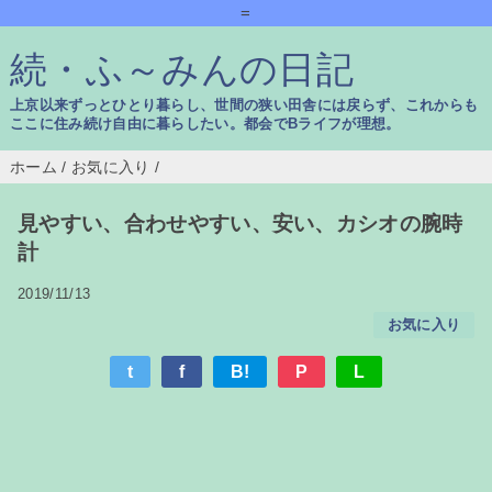
=
続・ふ～みんの日記
上京以来ずっとひとり暮らし、世間の狭い田舎には戻らず、これからも
ここに住み続け自由に暮らしたい。都会でBライフが理想。
ホーム
/
お気に入り
/
見やすい、合わせやすい、安い、カシオの腕時
計
2019/11/13
お気に入り
t
f
B!
P
L