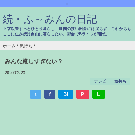
=
続・ふ～みんの日記
上京以来ずっとひとり暮らし、世間の狭い田舎には戻らず、これからも
ここに住み続け自由に暮らしたい。都会でBライフが理想。
ホーム
/
気持ち
/
みんな厳しすぎない？
2020/02/23
テレビ
気持ち
t
f
B!
P
L