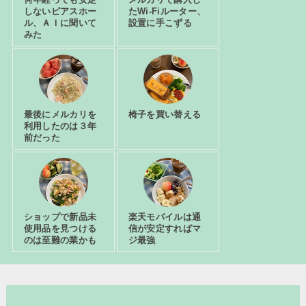
しないピアスホー
たWi-Fiルーター、
ル、ＡＩに聞いて
設置に手こずる
みた
最後にメルカリを
椅子を買い替える
利用したのは３年
前だった
ショップで新品未
楽天モバイルは通
使用品を見つける
信が安定すればマ
のは至難の業かも
ジ最強