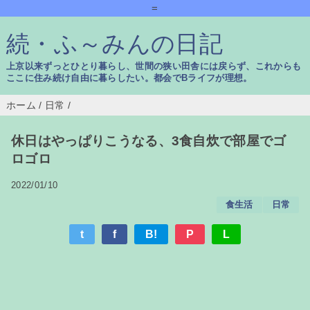
=
続・ふ～みんの日記
上京以来ずっとひとり暮らし、世間の狭い田舎には戻らず、これからも
ここに住み続け自由に暮らしたい。都会でBライフが理想。
ホーム
/
日常
/
休日はやっぱりこうなる、3食自炊で部屋でゴ
ロゴロ
2022/01/10
食生活
日常
t
f
B!
P
L