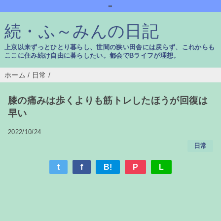
=
続・ふ～みんの日記
上京以来ずっとひとり暮らし、世間の狭い田舎には戻らず、これからも
ここに住み続け自由に暮らしたい。都会でBライフが理想。
ホーム
/
日常
/
膝の痛みは歩くよりも筋トレしたほうが回復は
早い
2022/10/24
日常
t
f
B!
P
L