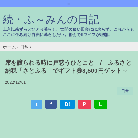
=
続・ふ～みんの日記
上京以来ずっとひとり暮らし、世間の狭い田舎には戻らず、これからも
ここに住み続け自由に暮らしたい。都会でBライフが理想。
ホーム
/
日常
/
席を譲られる時に戸惑うひとこと / ふるさと
納税「さとふる」でギフト券3,500円ゲット～
2022/12/01
日常
t
f
B!
P
L