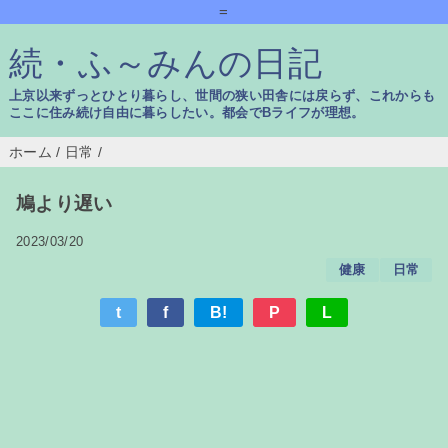
=
続・ふ～みんの日記
上京以来ずっとひとり暮らし、世間の狭い田舎には戻らず、これからも
ここに住み続け自由に暮らしたい。都会でBライフが理想。
ホーム
/
日常
/
鳩より遅い
2023/03/20
健康
日常
t
f
B!
P
L