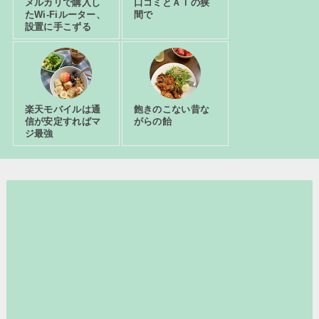
メルカリで購入し
口コミとＡＩの狭
たWi-Fiルーター、
間で
設置に手こずる
楽天モバイルは通
飽きのこない昔な
信が安定すればマ
がらの飴
ジ最強