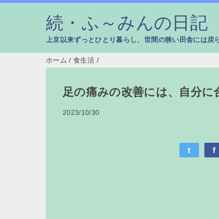
続・ふ～みんの日記
上京以来ずっとひとり暮らし、世間の狭い田舎には戻
ホーム
/
食生活
/
足の痛みの改善には、自分に
2023/10/30
t
f