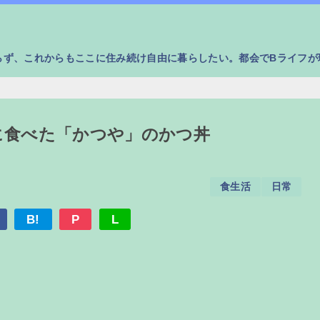
らず、これからもここに住み続け自由に暮らしたい。都会でBライフが
に食べた「かつや」のかつ丼
食生活
日常
B!
P
L