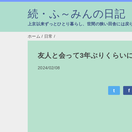
続・ふ～みんの日記
上京以来ずっとひとり暮らし、世間の狭い田舎には戻
ホーム
/
日常
/
友人と会って3年ぶりくらい
2024/02/08
t
f