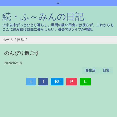
=
続・ふ～みんの日記
上京以来ずっとひとり暮らし、世間の狭い田舎には戻らず、これからも
ここに住み続け自由に暮らしたい。都会でBライフが理想。
ホーム
/
日常
/
のんびり過ごす
2024/02/18
食生活
日常
t
f
B!
P
L