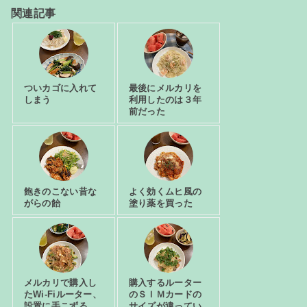
関連記事
ついカゴに入れて
最後にメルカリを
しまう
利用したのは３年
前だった
飽きのこない昔な
よく効くムヒ風の
がらの飴
塗り薬を買った
メルカリで購入し
購入するルーター
たWi-Fiルーター、
のＳＩＭカードの
設置に手こずる
サイズが違ってい