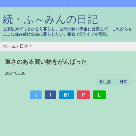
=
続・ふ～みんの日記
上京以来ずっとひとり暮らし、世間の狭い田舎には戻らず、これからも
ここに住み続け自由に暮らしたい。都会でBライフが理想。
ホーム
/
日常
/
重さのある買い物をがんばった
2024/03/26
食生活
日常
t
f
B!
P
L