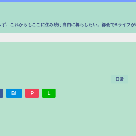
らず、これからもここに住み続け自由に暮らしたい。都会でBライフが
日常
B!
P
L