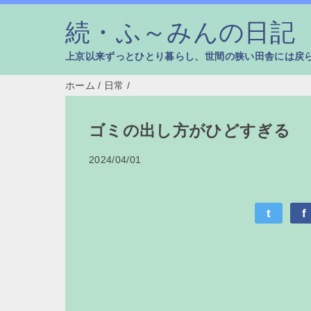
続・ふ～みんの日記
上京以来ずっとひとり暮らし、世間の狭い田舎には戻
ホーム
/
日常
/
ゴミの出し方がひどすぎる
2024/04/01
t
f