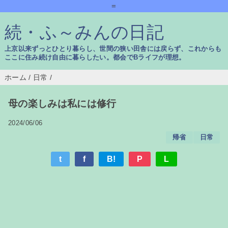
=
続・ふ～みんの日記
上京以来ずっとひとり暮らし、世間の狭い田舎には戻らず、これからも
ここに住み続け自由に暮らしたい。都会でBライフが理想。
ホーム
/
日常
/
母の楽しみは私には修行
2024/06/06
帰省
日常
t
f
B!
P
L