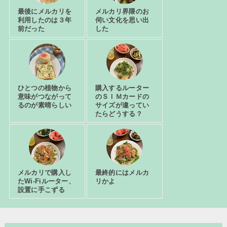
最後にメルカリを
メルカリ界隈のお
利用したのは３年
伺い文化を思い出
前だった
した
ひとつの植物から
購入するルーター
意味がつながって
のＳＩＭカードの
るのが素晴らしい
サイズが違ってい
たらどうする？
メルカリで購入し
最終的にはメルカ
たWi-Fiルーター、
リかよ
設置に手こずる