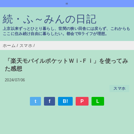
=
続・ふ～みんの日記
上京以来ずっとひとり暮らし、世間の狭い田舎には戻らず、これからも
ここに住み続け自由に暮らしたい。都会でBライフが理想。
ホーム
/
スマホ
/
「楽天モバイルポケットＷｉ-Ｆｉ」を使ってみ
た感想
2024/07/06
スマホ
t
f
B!
P
L