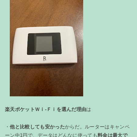
楽天ポケットＷｉ-Ｆｉを選んだ理由
は
・
他と比較しても安かった
からだ。ルーターはキャンペ
ーン中1円で、データはどんなに使っても
料金は最大で