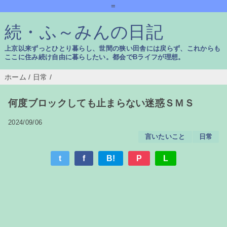
=
続・ふ～みんの日記
上京以来ずっとひとり暮らし、世間の狭い田舎には戻らず、これからも
ここに住み続け自由に暮らしたい。都会でBライフが理想。
ホーム
/
日常
/
何度ブロックしても止まらない迷惑ＳＭＳ
2024/09/06
言いたいこと
日常
t
f
B!
P
L