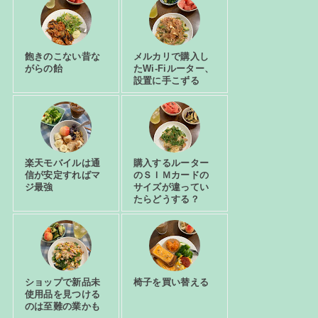
飽きのこない昔な
メルカリで購入し
がらの飴
たWi-Fiルーター、
設置に手こずる
楽天モバイルは通
購入するルーター
信が安定すればマ
のＳＩＭカードの
ジ最強
サイズが違ってい
たらどうする？
ショップで新品未
椅子を買い替える
使用品を見つける
のは至難の業かも