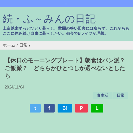
=
続・ふ～みんの日記
上京以来ずっとひとり暮らし、世間の狭い田舎には戻らず、これからも
ここに住み続け自由に暮らしたい。都会でBライフが理想。
ホーム
/
日常
/
【休日のモーニングプレート】朝食はパン派？
ご飯派？ どちらかひとつしか選べないとした
ら
2024/11/04
食生活
日常
t
f
B!
P
L