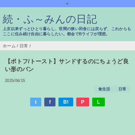
=
続・ふ～みんの日記
上京以来ずっとひとり暮らし、世間の狭い田舎には戻らず、これからも
ここに住み続け自由に暮らしたい。都会でBライフが理想。
ホーム
/
日常
/
【ポトフ/トースト】サンドするのにちょうど良
い形のパン
2025/06/15
食生活
日常
t
f
B!
P
L