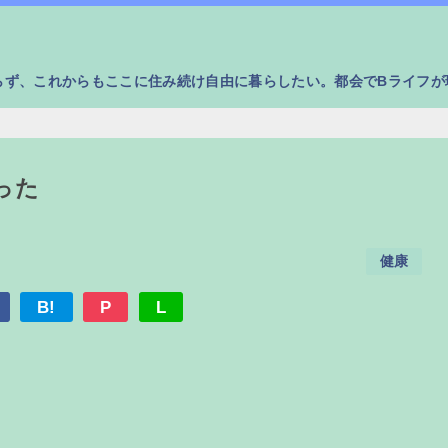
らず、これからもここに住み続け自由に暮らしたい。都会でBライフが
った
健康
B!
P
L