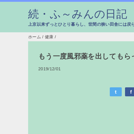
続・ふ～みんの日記
上京以来ずっとひとり暮らし、世間の狭い田舎には戻
ホーム
/
健康
/
もう一度風邪薬を出してもら
2019/12/01
t
f