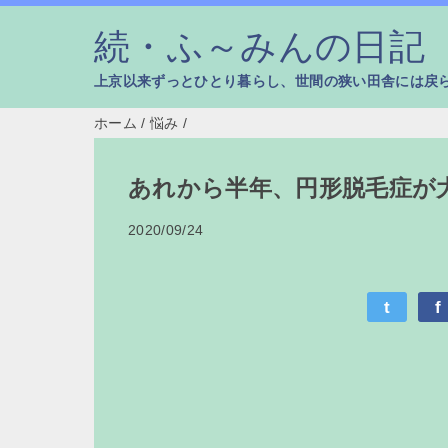
続・ふ～みんの日記
上京以来ずっとひとり暮らし、世間の狭い田舎には戻
ホーム
/
悩み
/
あれから半年、円形脱毛症が
2020/09/24
t
f